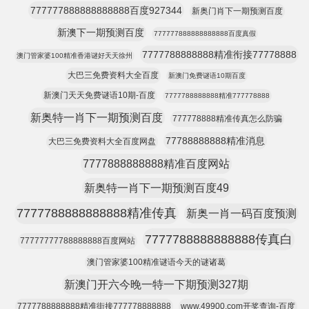
777777888888888888百度927344
新奥门肖下一期预测百度
新澳下一期预测百度
777777888888888888百度真假
7777788888888精准衔接77778888
澳门管家婆100精准香港谜好天天徐州
大巴三免费资料大全百度
新澳门免费谜语10期百度
新澳门天天免费谜语10期-百度
7777788888888精准777778888
新奥特一肖下一期预测百度
777778888精准传真怎么防骗
77788888888精准消息
大巴三免费资料大全百度网盘
7777888888888精准百度网站
新奥特一肖下一期预测百度49
7777788888888888精准传真
新奥一肖一码百度预测
7777788888888888传真白
77777777788888888百度网站
澳门管家婆100精准谜语今天的谜诸葛
新澳门开六今晚一特一下期预测327期
7777788888888精准街接777778888888
www.49900.com开奖查询-百度