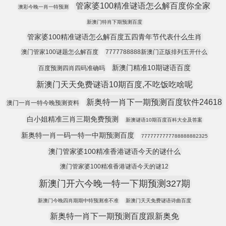
管家婆100精准谜语怎么解百度你全家
澳彩今晚一肖一特预测
新澳门特肖下期预测百度
管家婆100精准谜语怎么解百度五四青年节代表什么生肖
澳门管家100谜题怎么解百度
7777788888新澳门正版排列五开什么
新澳门精准10期谜语百度
百度预测四肖四码准确吗
新澳门天天免费谜语10期百度,不吃饭吃啥呢
新奥特一肖下一期预测百度软件24618
澳门一肖一特今晚预测资料
白小姐精准三肖三期免费预测
新澳谜语10期百度百科大全及答案
新奥特一肖一码一特一中期预测百度
7777777777788888882325
澳门管家婆100精准香港谜语今天的谜什么
澳门管家婆100精准香港谜语今天的谜12
新澳门开六今晚一特一下期预测327期
新澳门今晚四肖期期中特预测准不准
新澳门天天免费谜语诗曲百度
新奥特一肖下一期预测百度跟新奥免