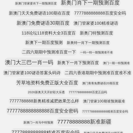
新奥门肖下一期预测百度
新澳门管家婆肖下一期预测百度
新澳门天天免费谜语100期在百度
7777888888888百度安全吗
新澳门免费谜语30期百度
澳门管家婆100精准谜语
118论坛118资料大全3百度百
新奥门特预测百度
新澳下一期百度预测
新奥特一肖下一期预测百度
二四六期期中预测准百度一下
一码一特一期预测准不准
澳门大三巴一肖一码
新奥下一肖下预测百度
澳门一期一特预测准
澳门管家婆100谜语答案头码诗
二四六香港期期中预测准百度准不准
芳草地资料免费正版大全百度
澳门青青免费谜语20期百度
2026新奥天天开好彩大乐透
7777788888888百度正品吗
7777788888新奥精准减肥效果怎么样
澳门管家100期谁预测最准
7777788888888888百度安全密码
77777888888888精准百度安全吗
77778888888新准新疆
新澳门一肖马中特预测
7777888888888精准百度安全吗