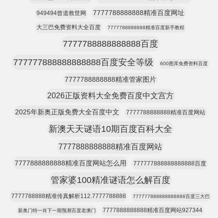
7777788888888精准百度网址
949494曾道救世网
大三巴免费资料大全百度
7777788888888精准百度新手教程
7777788888888888百度
777777888888888888百度安全等级
600图库免费资料百度
7777788888888精准管家图片
2026正版资料大全免费百度中文宫方
2025年新奥正版免费大全百度中文
7777788888888精准百度网站
新澳天天谜语10期百度百科大全
7777888888888精准百度网站
7777888888888精准百度网站怎么用
777777888888888888百度
管家婆100精准谜语怎么解百度
7777788888精准传真解析112.7777788888
777777888888888888百度三大巴
7777888888888精准百度网站927344
新奥门特一肖下一期预测百度老澳门