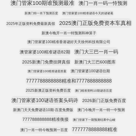
澳门管家100期谁预测最准
澳门一肖一码一恃预测
新澳门特一肖下预测百度
澳门管家婆100精准谜语今天的谜诸葛
2025澳门正版免费资本车真相
2025年正版资料免费最新真假
新澳今晚开一肖一特预测和神算子
澳门管家婆100精准香港谜好天天徐州科技有限公司
澳门大三巴一肖一码
澳管家婆100精准谜语82期
2025新澳门免费挂牌真假
新澳门大三巴600图库
澳门管家婆100谜语往期
澳门管家婆100精准谜底答案
7777788888888精准和7777888888888
2025新澳正版资科免费百度
澳门精准资料10期谜语百度
澳门管家婆100谜语答案头码诗
2026新门正版免费百度
新澳门天天免费谜语10期-百度免费版
澳门今晚开一肖一特一中预测
777788888888精准衡接
澳门管家下一期预测结果中山峻
7777778888888精准
澳门一肖一特今晚预测一百度