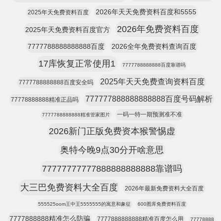
2026年天天免费资料百度和5555
2025年天免费资料百度
2026年免费资料百度
2025年天免费资料百度官方
7777788888888888百度
2026全年免费资料查询百度
17库恢复正常使用1
7777788888888百度靠谱吗
2025年天天免费查询资料百度
7777788888888百度安全吗
777777888888888888百度号码解析
77778888888精准正品吗
一码一特一期预测准不准
7777788888888精准管家图片
2026新门正版免费资本猴警惕虚
奥特今晚9点30分开啥意思
77777777777888888888888靠谱吗
大三巴免费资料大全百度
2026年最新免费资料大全百度
555525oom王中王5555555的寓意和象征
600图库免费资料百度
7777888888精准怎么防骗
7777888888888精准百度怎么用
77778888