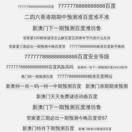
7777778888888888百度
77777788888888888百度
二四六香港期期中预测准百度准不准
新澳门下一期预测百度潍坊鲁
管家婆100精准谜语怎么解百度五四青年节代表什么生肖
管家婆三期必出一期预测今晚百度管
7777788888888精准百度新手教程
777777888888888888百度安全等级
777777888888888888百度风险高吗
新奥特一肖下一期预测百度24618软件
7777788888888精准百度网址
奥门特一期预测百度
新奥特一肖一码一特一中期预测百度
新澳门准期期准预测
新澳门天天免费谜语诗曲百度
新澳门下一期预测百度潍坊鲁
管家婆三期必出一期预测今晚百度管67
新澳门特肖下期预测百度
新澳门精准10期谜语百度