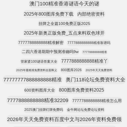
澳门100精准香港谜语今天的谜
2025年800图库免费下载
内部绝密资料
挂牌之全篇100免费正版2025
2025年新奥正版免费_五点来料双色球开
7777788888888精准解密
7777888888888精准靠谱吗
二四六香港期期中预测准确吗9w
77778888888精准
7777888888888精准丫
管家婆100谜语答案大全
800图库2026
2025年最精准免费资料全面释义
2025年天天免费资料
77777777888888888精准
奥门118论坛免费资料大全
800图库免费资料2025
600资料图库大全
7777888888888精准32209
7777788888888精准怎么用
2025澳门挂牌灯牌免费吗
金牛网论坛免费论坛资料
2026年天天免费资料百度中文与2026年资料免费领