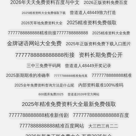
2026年天天免费资料百度与中文
2026正版资料免费百度
曾道道人48449致力打造
2025精准资料大全免费领取下载
2025精准资料免费领取
2026芳草地免费资料大全
7777788888888精准街接7777788888888
2025精准资料大全免费
金牌谜语网站大全免费
2025年正版资料免费下载入口图片
7777788888888888衔接
资料长期免费公开
三中三免费平码网
曾道道人48449开奖记录
2025新期期准的准确率
7777778888888精准
7777788888精准免传真
内部资料最准100%准吗
2025全年免费资料杳询方法是什么呢
600图库兔费2025
曾道道2026年官方网站
2025年精准免费资料大全最新免费领取
7777788888888精准新传剧
77777788888888888百度
7777888888888精准百度网站
大三巴三肖二二