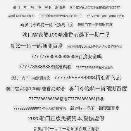
澳门一肖一马一恃一中下一期预测
澳门管家婆100精准香港谜题答案9947
新澳门准期期准预测
二四六香港期期中预测准百度一下
777777888888888精准传真
新澳门今晚特一肖下预测百度
新澳门下一期预测百度
澳门管家婆100精准香港谜下一期中垦
新澳一肖一码预测百度
澳门管家婆100精准香港谜语今天的谜什么
777777888888888888百度安全吗
7777788888888精准精疆
7777788888888精准正品吗
77777888888888精准新传剧
澳门一肖下一期预测百度
奥门今晚特一肖预测百度
澳门管家婆100精准香港谜语
7777888888888精准777788888888精准
新奥特一码下一期预测百度
777788888888精准正品防骗方法
2025新门正版免费资本,警惕虚假
新奥门特一肖下一期预测百度上海敏